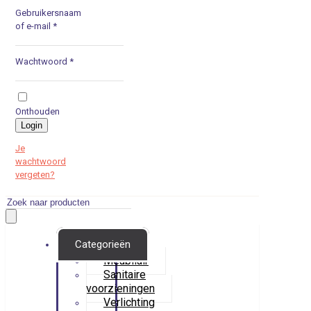
Gebruikersnaam
of e-mail
*
Wachtwoord
*
Onthouden
Login
Je
wachtwoord
vergeten?
Producten
zoeken
Categorieën
Meubilair
Sanitaire
voorzieningen
Verlichting