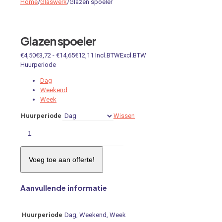
Home
/
Glaswerk
/
Glazen spoeler
Glazen spoeler
Prijsklasse:
€
4,50
€
3,72
-
€
14,65
€
12,11
Incl.BTW
Excl.BTW
€4,50€3,72
Huurperiode
tot
Dag
€14,65€12,11
Weekend
Week
Huurperiode
Wissen
Glazen
spoeler
aantal
Voeg toe aan offerte!
Aanvullende informatie
Huurperiode
Dag, Weekend, Week