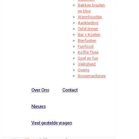
Bakken,braden
en bbq
Warmhouden
Aankleding
Tafel linnen
Bar + Koelen
Bierfusten
Funfood
Koffie Thee
Spel en fun
Veiligheid
Overig
Bouwmachines
Over Ons
Contact
Nieuws
Veel gestelde vragen