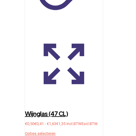
Wijnglas (47 CL)
Prijsklasse:
€
0,50
€
0,41
-
€
1,63
€
1,35
Incl.BTW
Excl.BTW
€0,50€0,41
Dit
Opties selecteren
tot