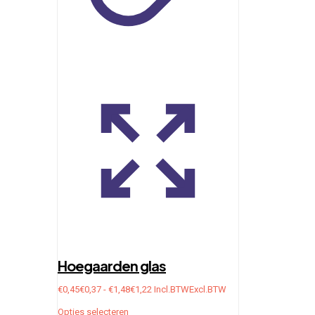
productpagina
Hoegaarden glas
Prijsklasse:
€
0,45
€
0,37
-
€
1,48
€
1,22
Incl.BTW
Excl.BTW
€0,45€0,37
Dit
Opties selecteren