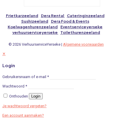
product
€1,63€1,35
heeft
meerdere
Frietkarzeeland
|
Dera Rental
|
Cateringinzeeland
|
variaties.
Sushizeeland
|
Dera Food & Events
|
Deze
Koelwagenhurenzeeland
|
Eventserviceyerseke
|
optie
verhuurserviceyerseke
|
Toilethurenzeeland
kan
gekozen
© 2026 VerhuurserviceYerseke |
Algemene voorwaarden
worden
op
✕
de
productpagina
Login
Gebruikersnaam of e-mail
*
Wachtwoord
*
Onthouden
Login
Je wachtwoord vergeten?
Een account aanmaken?