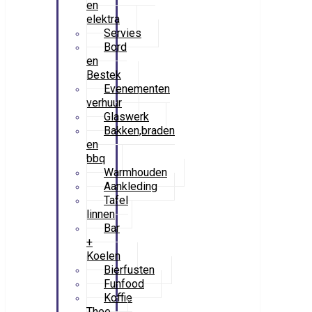
en
elektra
Servies
Bord
en
Bestek
Evenementen
verhuur
Glaswerk
Bakken,braden
en
bbq
Warmhouden
Aankleding
Tafel
linnen
Bar
+
Koelen
Bierfusten
Funfood
Koffie
Thee