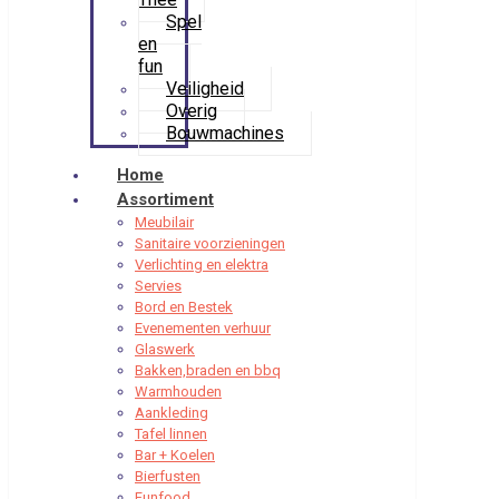
Spel
en
fun
Veiligheid
Overig
Bouwmachines
Home
Assortiment
Meubilair
Sanitaire voorzieningen
Verlichting en elektra
Servies
Bord en Bestek
Evenementen verhuur
Glaswerk
Bakken,braden en bbq
Warmhouden
Aankleding
Tafel linnen
Bar + Koelen
Bierfusten
Funfood