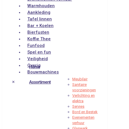
Warmhouden
Aankleding
Tafel linnen
Bar + Koelen
Bierfusten
Koffie Thee
Funfood
Spel en fun
Veiligheid
Overig
Home
Bouwmachines
Meubilair
Assortiment
✕
Sanitaire
voorzieningen
Verlichting en
elektra
Servies
Bord en Bestek
Evenementen
verhuur
Glaswerk